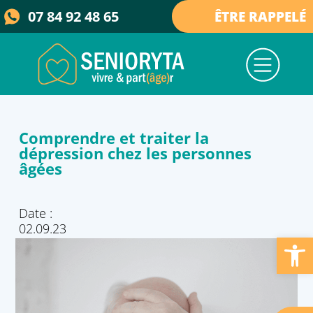
07 84 92 48 65
ÊTRE RAPPELÉ
Nos services
Nos maisons
Qui sommes-nous ?
Collectivités & élus
Actualités et ressources
Comprendre et traiter la
dépression chez les personnes
âgées
Date :
02.09.23
Ouvrir la barre d’outils