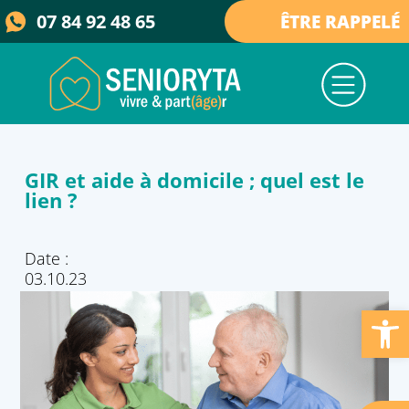
07 84 92 48 65
ÊTRE RAPPELÉ
Nos services
Nos maisons
Qui sommes-nous ?
Collectivités & élus
Actualités et ressources
GIR et aide à domicile ; quel est le
lien ?
Date :
03.10.23
Ouvrir la barre d’outils