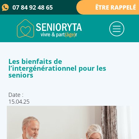
07 84 92 48 65
ÊTRE RAPPELÉ
Nos services
Nos maisons
Qui sommes-nous ?
Collectivités & élus
Actualités et ressources
Les bienfaits de
l’intergénérationnel pour les
seniors
Date :
15.04.25