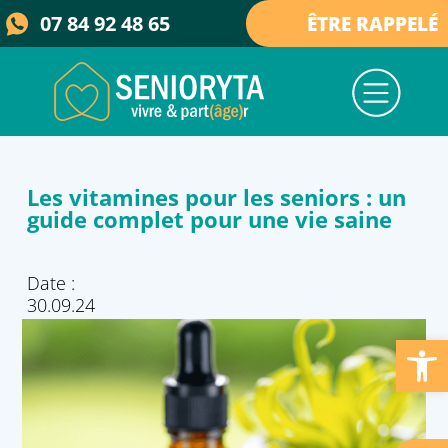
07 84 92 48 65
ÊTRE RAPPELÉ
Nos services
Nos maisons
Qui sommes-nous ?
Collectivités & élus
Actualités et ressources
Les vitamines pour les seniors : un
guide complet pour une vie saine
Date :
30.09.24
Ouvrir la barre d’outils