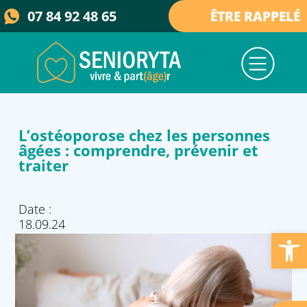
07 84 92 48 65
ÊTRE RAPPELÉ
Nos services
Nos maisons
Qui sommes-nous ?
Collectivités & élus
Actualités et ressources
L’ostéoporose chez les personnes
âgées : comprendre, prévenir et
traiter
Date :
18.09.24
Ouvrir la barre d’outils